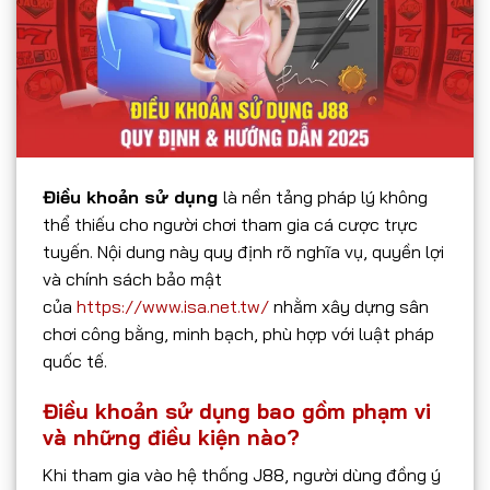
Điều khoản sử dụng
là nền tảng pháp lý không
thể thiếu cho người chơi tham gia cá cược trực
tuyến. Nội dung này quy định rõ nghĩa vụ, quyền lợi
và chính sách bảo mật
của
https://www.isa.net.tw/
nhằm xây dựng sân
chơi công bằng, minh bạch, phù hợp với luật pháp
quốc tế.
Điều khoản sử dụng bao gồm phạm vi
và những điều kiện nào?
Khi tham gia vào hệ thống J88, người dùng đồng ý