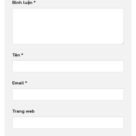
Bình luận
*
Tên
*
Email
*
Trang web