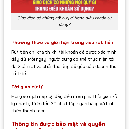
Giao dịch có những nội quy gì trong điều khoản sử
dụng?
Phương thức và giới hạn trong việc rút tiền
Rút tiền chỉ khả thi khi tài khoản đã được xác minh
đầy đủ. Mỗi ngày, người dùng có thể thực hiện tối
đa 3 lần rút và phải đáp ứng đủ yêu cầu doanh thu
tối thiểu.
Tời gian xử lý
Mọi giao dịch nạp tại đây đều miễn phí. Thời gian xử
lý nhanh, từ 5 đến 30 phút tùy ngân hàng và hình
thức thanh toán.
Thông tin được bảo mật và quyền