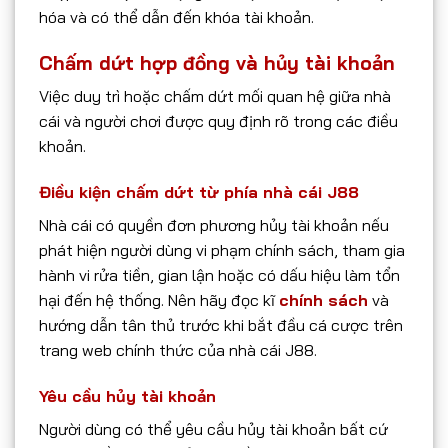
hóa và có thể dẫn đến khóa tài khoản.
Chấm dứt hợp đồng và hủy tài khoản
Việc duy trì hoặc chấm dứt mối quan hệ giữa nhà
cái và người chơi được quy định rõ trong các điều
khoản.
Điều kiện chấm dứt từ phía nhà cái J88
Nhà cái có quyền đơn phương hủy tài khoản nếu
phát hiện người dùng vi phạm chính sách, tham gia
hành vi rửa tiền, gian lận hoặc có dấu hiệu làm tổn
hại đến hệ thống. Nên hãy đọc kĩ
chính sách
và
hướng dẫn tân thủ trước khi bắt đầu cá cược trên
trang web chính thức của nhà cái J88.
Yêu cầu hủy tài khoản
Người dùng có thể yêu cầu hủy tài khoản bất cứ