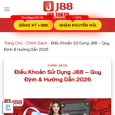
Chuyển
đến
nội
dung
NHẬN KHUYẾN MÃI
ĐĂNG KÝ +88K
Trang Chủ
-
Chính Sách
-
Điều Khoản Sử Dụng J88 – Quy
Định & Hướng Dẫn 2026
CHÍNH SÁCH
Điều Khoản Sử Dụng J88 – Quy
Định & Hướng Dẫn 2026
01
Th1