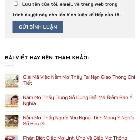
Lưu tên của tôi, email, và trang web trong
trình duyệt này cho lần bình luận kế tiếp của tôi.
BÀI VIẾT HAY NÊN THAM KHẢO:
Giải Mã Việc Nằm Mơ Thấy Tai Nạn Giao Thông Chi
Tiết
Nằm Mơ Thấy Trúng Số Cùng Giải Mã Điềm Báo Ý
Nghĩa
Nằm Mơ Thấy Người Yêu Ngoại Tình Mang Ý Nghĩa
Số Học Gì
Phân Biệt Giấc Mơ Linh Ứng Và Giấc Mơ Thông