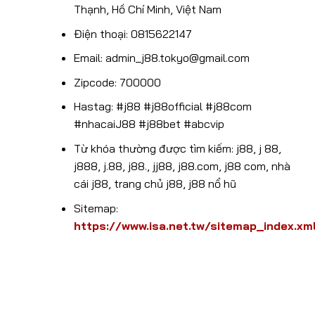
Thạnh, Hồ Chí Minh, Việt Nam
Điện thoại: 0
815622147
Email:
admin_j88.tokyo@gmail.com
Zipcode: 700000
Hastag:
#j88 #j88official #j88com
#nhacaiJ88 #j88bet #abcvip
Từ khóa thường được tìm kiếm: j88, j 88,
j888, j.88, j88., jj88, j88.com, j88 com, nhà
cái j88, trang chủ j88, j88 nổ hũ
Sitemap:
https://www.isa.net.tw/sitemap_index.xm